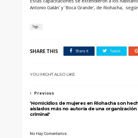
Estas capacitaciones se extendieron a los habitantes 
Antonio Galán’ y ‘Boca Grande’, de Riohacha, según
Tags :
SHARE THIS
Share it
Tweet
YOU MIGHT ALSO LIKE
Previous
‘Homicidios de mujeres en Riohacha son hec
aislados más no autoría de una organización
criminal'
No Hay Comentarios: