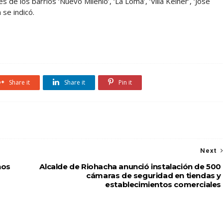
de los barrios ‘Nuevo Milenio’, ‘La Loma’, ‘Villa Keiner’, ‘José
 se indicó.
Share it
Share it
Pin it
Next
hos
Alcalde de Riohacha anunció instalación de 500
cámaras de seguridad en tiendas y
establecimientos comerciales