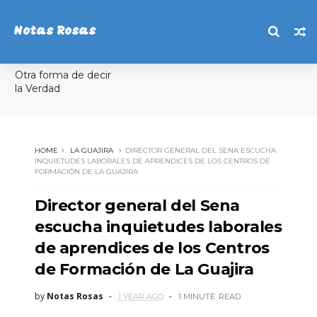
Notas Rosas
Otra forma de decir
la Verdad
HOME
LA GUAJIRA
DIRECTOR GENERAL DEL SENA ESCUCHA
INQUIETUDES LABORALES DE APRENDICES DE LOS CENTROS DE
FORMACIÓN DE LA GUAJIRA
Director general del Sena
escucha inquietudes laborales
de aprendices de los Centros
de Formación de La Guajira
by
Notas Rosas
1 YEAR AGO
1 MINUTE
READ