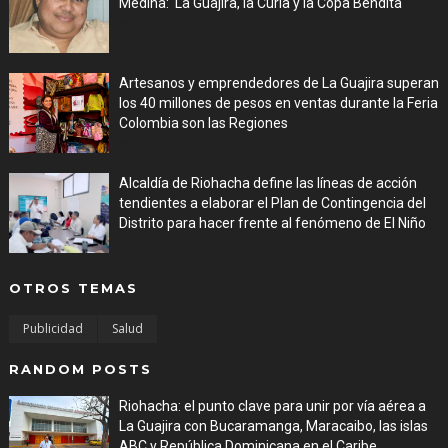
Medina: 'La Guajira, la Curia y la Copa Bendita'
Aug 06, 2026
Artesanos y emprendedores de La Guajira superan
los 40 millones de pesos en ventas durante la Feria
Colombia son las Regiones
Aug 06, 2026
Alcaldía de Riohacha define las líneas de acción
tendientes a elaborar el Plan de Contingencia del
Distrito para hacer frente al fenómeno de El Niño
Aug 06, 2026
OTROS TEMAS
Publicidad
Salud
RANDOM POSTS
Riohacha: el punto clave para unir por vía aérea a
La Guajira con Bucaramanga, Maracaibo, las islas
ABC y República Dominicana en el Caribe