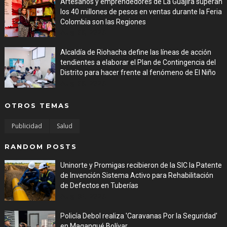
Artesanos y emprendedores de La Guajira superan
los 40 millones de pesos en ventas durante la Feria
Colombia son las Regiones
Aug 06, 2026
Alcaldía de Riohacha define las líneas de acción
tendientes a elaborar el Plan de Contingencia del
Distrito para hacer frente al fenómeno de El Niño
Aug 06, 2026
OTROS TEMAS
Publicidad
Salud
RANDOM POSTS
Uninorte y Promigas recibieron de la SIC la Patente
de Invención Sistema Activo para Rehabilitación
de Defectos en Tuberías
Aug 05, 2026
Policía Debol realiza 'Caravanas Por la Seguridad'
en Magangué Bolívar