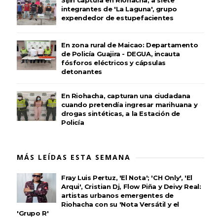
Sijin captura en Riohacha, a siete
integrantes de 'La Laguna', grupo
expendedor de estupefacientes
En zona rural de Maicao: Departamento
de Policía Guajira - DEGUA, incauta
fósforos eléctricos y cápsulas
detonantes
En Riohacha, capturan una ciudadana
cuando pretendía ingresar marihuana y
drogas sintéticas, a la Estación de
Policía
MÁS LEÍDAS ESTA SEMANA
Fray Luis Pertuz, 'El Nota'; 'CH Only', 'El
Arqui', Cristian Dj, Flow Piña y Deivy Real:
artistas urbanos emergentes de
Riohacha con su 'Nota Versátil y el
'Grupo R'