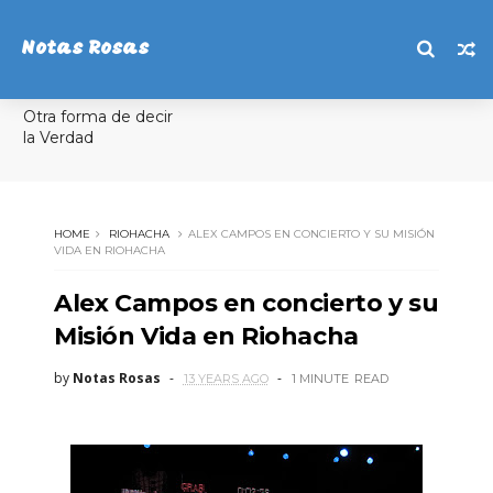
Notas Rosas
Otra forma de decir
la Verdad
HOME
RIOHACHA
ALEX CAMPOS EN CONCIERTO Y SU MISIÓN
VIDA EN RIOHACHA
Alex Campos en concierto y su
Misión Vida en Riohacha
by
Notas Rosas
13 YEARS AGO
1 MINUTE
READ