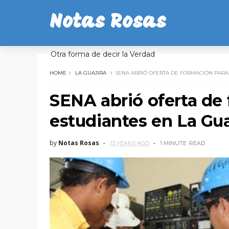
Notas Rosas
Otra forma de decir la Verdad
HOME
LA GUAJIRA
SENA ABRIÓ OFERTA DE FORMACIÓN PARA 
SENA abrió oferta de
estudiantes en La Gua
by
Notas Rosas
13 YEARS AGO
1 MINUTE
READ