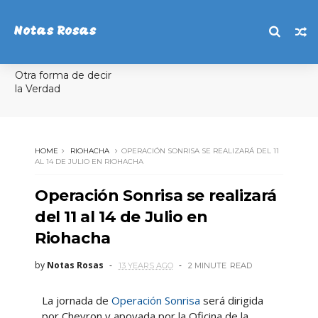
Notas Rosas
Otra forma de decir
la Verdad
HOME
RIOHACHA
OPERACIÓN SONRISA SE REALIZARÁ DEL 11
AL 14 DE JULIO EN RIOHACHA
Operación Sonrisa se realizará
del 11 al 14 de Julio en
Riohacha
by
Notas Rosas
13 YEARS AGO
2 MINUTE
READ
La jornada de
Operación Sonrisa
será dirigida
por Chevron y apoyada por la Oficina de la