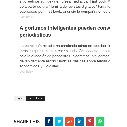
sitio web de su nueva empresa mediática, First Look Media. The 
será parte de una "familia de revistas digitales" temáticamente d
publicadas por First Look, anunció la compañía en su blog.
Lea Más»
Algoritmos inteligentes pueden convertir da
periodísticas
La tecnología no sólo ha cambiado cómo se escriben las noticias
también quién las está escribiendo. Con acceso a conjuntos de d
bajo la dirección de periodistas, algoritmos inteligentes ahora s
de rápidamente escribir noticias básicas sobre temas deportivos,
económicos y judiciales.
Lea Más»
Tags :
Periodismo
SHARE THIS