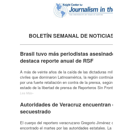
BOLETÍN SEMANAL DE NOTICIAS
DEL 
Brasil tuvo más periodistas asesinados que 
destaca reporte anual de RSF
A más de veinte años de la caída de las dictaduras militares y g
civiles que dominaron Latinoamérica, la región continúa siendo 
por una fuerte retaliación en contra de la prensa, según el índice 
estado de la libertad de prensa de Reporteros Sin Fronteras.
Lea Más»
Autoridades de Veracruz encuentran cuerpo 
secuestrado
El cuerpo del reportero veracruzano Gregorio Jiménez de la Cruz
encontrado el martes por las autoridades estatales. La noticia ent