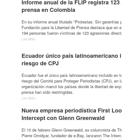
Informe anual de la FLIP registra 123 agresi
prensa en Colombia
En su informe anual titulado "Protestas: Sin garantías para cubrir"
Fundación para la Libertad de Prensa destaca que en el 2013 un t
194 personas fueron víctimas de 123 agresiones directas contra 
Lea Más»
Ecuador único país latinoamericano incluido 
riesgo de CPJ
Ecuador fue el único país latinoamericano incluido en la nueva li
riesgo del Comité para Proteger Periodistas (CPJ), en la cual la
organización marcó los países donde la libertad de expresión y d
prensa han sido restringidas.
Lea Más»
Nueva empresa periodística First Look Media
Intercept con Glenn Greenwald
El 10 de febrero Glenn Greenwald, ex-columnista de The Guardia
Pierre Omidyar, fundador de e-Bay, lanzaron The Intercept como 