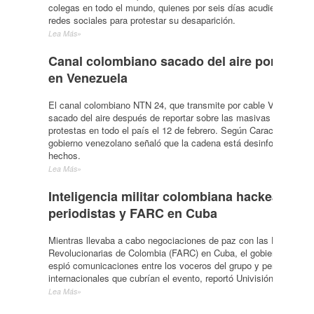
colegas en todo el mundo, quienes por seis días acudieron a las 
redes sociales para protestar su desaparición.
Lea Más»
Canal colombiano sacado del aire por info
en Venezuela
El canal colombiano NTN 24, que transmite por cable Venezuela,
sacado del aire después de reportar sobre las masivas marchas 
protestas en todo el país el 12 de febrero. Según Caracol Radio, 
gobierno venezolano señaló que la cadena está desinformando so
hechos.
Lea Más»
Inteligencia militar colombiana hackea com
periodistas y FARC en Cuba
Mientras llevaba a cabo negociaciones de paz con las Fuerzas 
Revolucionarias de Colombia (FARC) en Cuba, el gobierno colom
espió comunicaciones entre los voceros del grupo y periodistas
internacionales que cubrían el evento, reportó Univisión.
Lea Más»