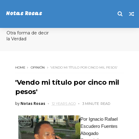
Notas Rosas
Otra forma de decir
la Verdad
HOME
OPINIÓN
'VENDO MI TÍTULO POR CINCO MIL PESOS'
'Vendo mi título por cinco mil
pesos'
by
Notas Rosas
12 YEARS AGO
3 MINUTE
READ
Por Ignacio Rafael
Escudero Fuentes
Abogado