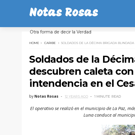
Notas Rosas
Otra forma de decir la Verdad
HOME
CARIBE
SOLDADOS DE LA DÉCIMA BRIGADA BLINDADA 
Soldados de la Décim
descubren caleta con 
intendencia en el Ces
by
Notas Rosas
12 YEARS AGO
1 MINUTE
READ
El operativo se realizó en el municipio de La Paz, m
Luna conduce al municipi