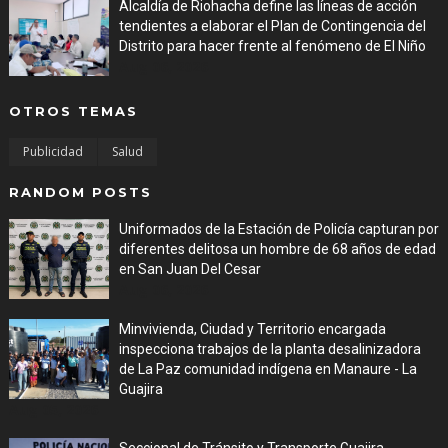
Alcaldía de Riohacha define las líneas de acción
tendientes a elaborar el Plan de Contingencia del
Distrito para hacer frente al fenómeno de El Niño
Aug 06, 2026
OTROS TEMAS
Publicidad
Salud
RANDOM POSTS
Uniformados de la Estación de Policía capturan por
diferentes delitosa un hombre de 68 años de edad
en San Juan Del Cesar
Aug 06, 2026
Minvivienda, Ciudad y Territorio encargada
inspecciona trabajos de la planta desalinizadora
de La Paz comunidad indígena en Manaure - La
Guajira
Aug 05, 2026
Seccional de Tránsito y Transporte Guajira