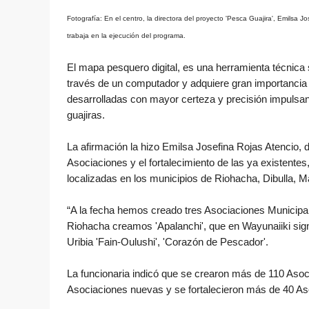
Fotografía: En el centro, la directora del proyecto 'Pesca Guajira', Emilsa 
trabaja en la ejecución del programa.
El mapa pesquero digital, es una herramienta técnica 
través de un computador y adquiere gran importancia 
desarrolladas con mayor certeza y precisión impulsan
guajiras.
La afirmación la hizo Emilsa Josefina Rojas Atencio, 
Asociaciones y el fortalecimiento de las ya existentes
localizadas en los municipios de Riohacha, Dibulla, M
“A la fecha hemos creado tres Asociaciones Municipal
Riohacha creamos 'Apalanchi', que en Wayunaiiki signi
Uribia 'Fain-Oulushi', 'Corazón de Pescador'.
La funcionaria indicó que se crearon más de 110 Asoc
Asociaciones nuevas y se fortalecieron más de 40 Aso