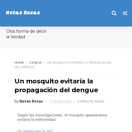
Notas Rosas
Otra forma de decir
la Verdad
HOME
CIENCIA
UN MOSQUITO EVITARÍA LA PROPAGACIÓN
DEL DENGUE
Un mosquito evitaría la
propagación del dengue
by
Notas Rosas
11 YEARS AGO
3 MINUTE
READ
Según las investigaciones, el mosquito apareándose
evitaría la enfermedad
Por:
KienyKe
mayo 24, 2015