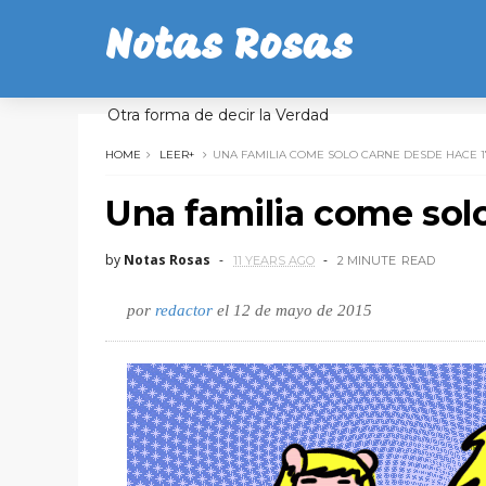
Notas Rosas
Otra forma de decir la Verdad
HOME
LEER+
UNA FAMILIA COME SOLO CARNE DESDE HACE 1
Una familia come sol
by
Notas Rosas
11 YEARS AGO
2 MINUTE
READ
por
redactor
el 12 de mayo de 2015