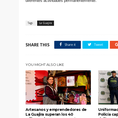
diferentes actividades permanentemente.
Tags :
La Guajira
SHARE THIS
Share it
Tweet
YOU MIGHT ALSO LIKE
Artesanos y emprendedores de
Uniformad
La Guajira superan los 40
Policía ca