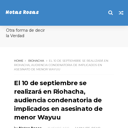
Notas Rosas
Otra forma de decir
la Verdad
HOME
RIOHACHA
EL 10 DE SEPTIEMBRE SE REALIZARÁ EN
RIOHACHA, AUDIENCIA CONDENATORIA DE IMPLICADOS EN
ASESINATO DE MENOR WAYUU
El 10 de septiembre se
realizará en Riohacha,
audiencia condenatoria de
implicados en asesinato de
menor Wayuu