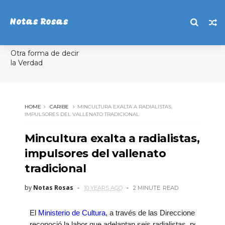
Notas Rosas
Otra forma de decir
la Verdad
HOME
CARIBE
MINCULTURA EXALTA A RADIALISTAS,
IMPULSORES DEL VALLENATO TRADICIONAL
Mincultura exalta a radialistas,
impulsores del vallenato
tradicional
by
Notas Rosas
10 YEARS AGO
2 MINUTE
READ
El
Ministerio de Cultura
, a través de las Direcciones de Pa
reconoció la labor que adelantan seis radialistas, por sus sig