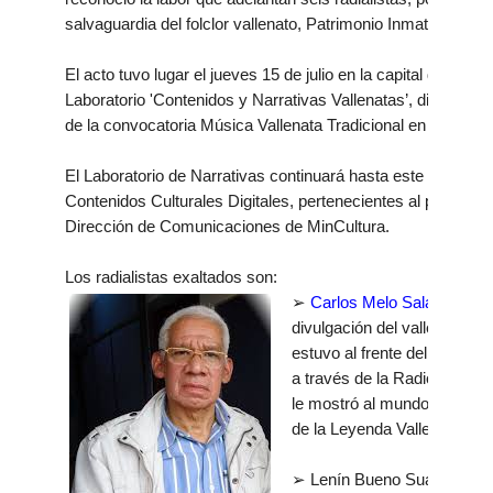
salvaguardia del folclor vallenato, Patrimonio Inmaterial de
El acto tuvo lugar el jueves 15 de julio en la capital del Ces
Laboratorio 'Contenidos y Narrativas Vallenatas’, dirigido a 
de la convocatoria Música Vallenata Tradicional en Sintonía.
El Laboratorio de Narrativas continuará hasta este sábado,
Contenidos Culturales Digitales, pertenecientes al proyect
Dirección de Comunicaciones de MinCultura.
Los radialistas exaltados son:
➢
Carlos Melo Salazar,
con 
divulgación del vallenato; d
estuvo al frente del program
a través de la Radiodifusora
le mostró al mundo los detal
de la Leyenda Vallenata.
➢ Lenín Bueno Suárez, uno 