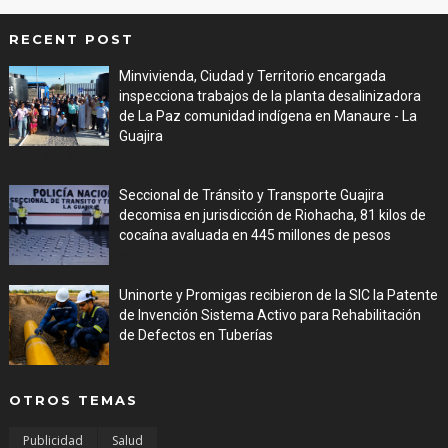
RECENT POST
Minvivienda, Ciudad y Territorio encargada
inspecciona trabajos de la planta desalinizadora
de La Paz comunidad indígena en Manaure - La
Guajira
Aug 05, 2026
Seccional de Tránsito y Transporte Guajira
decomisa en jurisdicción de Riohacha, 81 kilos de
cocaína avaluada en 445 millones de pesos
Aug 05, 2026
Uninorte y Promigas recibieron de la SIC la Patente
de Invención Sistema Activo para Rehabilitación
de Defectos en Tuberías
Aug 05, 2026
OTROS TEMAS
Publicidad
Salud