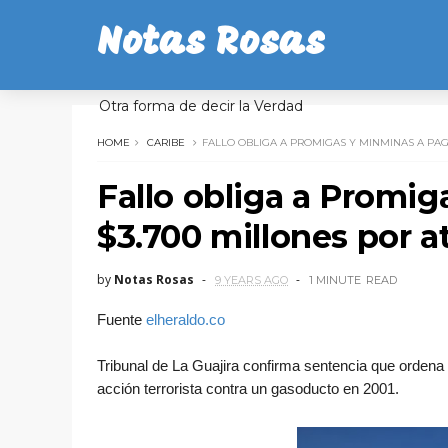
Notas Rosas
Otra forma de decir la Verdad
HOME
CARIBE
FALLO OBLIGA A PROMIGAS Y MINMINAS A PAG
Fallo obliga a Promi
$3.700 millones por 
by
Notas Rosas
9 YEARS AGO
1 MINUTE
READ
Fuente
elheraldo.co
Tribunal de La Guajira confirma sentencia que ordena
acción terrorista contra un gasoducto en 2001.