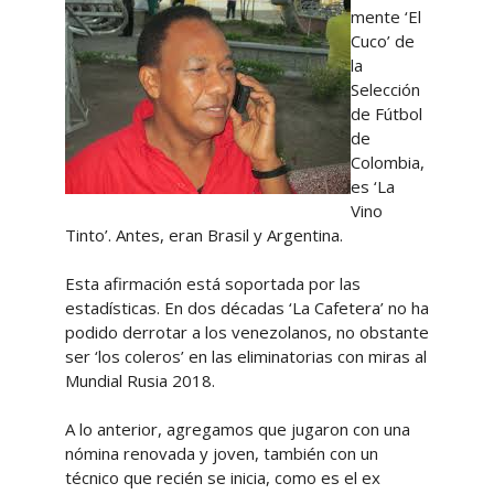
mente ‘El
Cuco’ de
la
Selección
de Fútbol
de
Colombia,
es ‘La
Vino
Tinto’. Antes, eran Brasil y Argentina.
Esta afirmación está soportada por las
estadísticas. En dos décadas ‘La Cafetera’ no ha
podido derrotar a los venezolanos, no obstante
ser ‘los coleros’ en las eliminatorias con miras al
Mundial Rusia 2018.
A lo anterior, agregamos que jugaron con una
nómina renovada y joven, también con un
técnico que recién se inicia, como es el ex