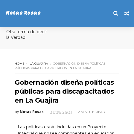
Notas Rosas
Otra forma de decir
la Verdad
HOME
LA GUAJIRA
GOBERNACIÓN DISEÑA POLÍTICAS
PÚBLICAS PARA DISCAPACITADOS EN LA GUAJIRA
Gobernación diseña políticas
públicas para discapacitados
en La Guajira
by
Notas Rosas
9 YEARS AGO
2 MINUTE
READ
Las políticas están incluidas en un Proyecto
Integral que posee componentes en educación,