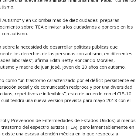
la tarde una nueva serie animada infantil llamada “Pablo” contenido
utismo.
del Autismo” y en Colombia más de diez ciudades preparan
ocimiento sobre TEA e invitar a los ciudadanos a ponerse en los
s con autismo.
 sobre la necesidad de desarrollar políticas públicas que
mente los derechos de las personas con autismo, en diferentes
dades laborales”, afirma Edith Betty Roncancio Morales,
Autismo y madre de Juan José, joven de 20 años con autismo.
mo como “un trastorno caracterizado por el déficit persistente en
nteracción social y de comunicación recíproca y por una diversidad
ivos, repetitivos e inflexibles”, esto de acuerdo con el CIE-10
el cual tendrá una nueva versión prevista para mayo 2018 con el
ntrol y Prevención de Enfermedades de Estados Unidos) al menos
l trastorno del espectro autista (TEA), pero lamentablemente en
n existe una escasa atención médica en lo que respecta a