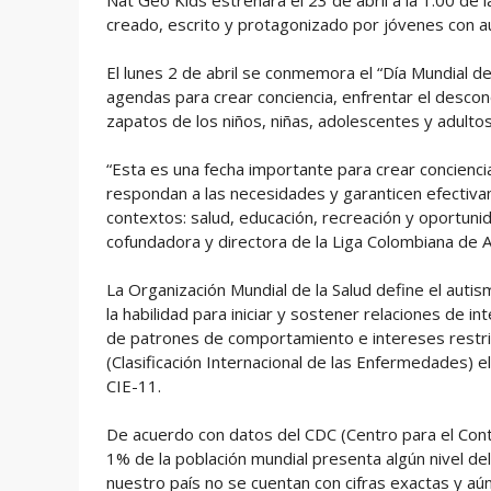
Nat Geo Kids estrenará el 23 de abril a la 1:00 de 
creado, escrito y protagonizado por jóvenes con a
El lunes 2 de abril se conmemora el “Día Mundial 
agendas para crear conciencia, enfrentar el descon
zapatos de los niños, niñas, adolescentes y adulto
“Esta es una fecha importante para crear conciencia
respondan a las necesidades y garanticen efectiva
contextos: salud, educación, recreación y oportuni
cofundadora y directora de la Liga Colombiana de 
La Organización Mundial de la Salud define el autis
la habilidad para iniciar y sostener relaciones de i
de patrones de comportamiento e intereses restrict
(Clasificación Internacional de las Enfermedades) 
CIE-11.
De acuerdo con datos del CDC (Centro para el Co
1% de la población mundial presenta algún nivel de
nuestro país no se cuentan con cifras exactas y aú