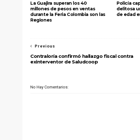
La Guajira superan los 40
Policía ca
millones de pesos en ventas
delitosa 
durante la Feria Colombia son las
de edad e
Regiones
Previous
Contraloría confirmó hallazgo fiscal contra
exinterventor de Saludcoop
No Hay Comentarios: