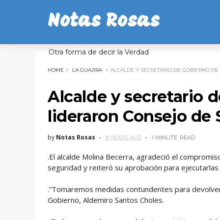
Notas Rosas
Otra forma de decir la Verdad
HOME
LA GUAJIRA
ALCALDE Y SECRETARIO DE GOBIERNO DE
Alcalde y secretario 
lideraron Consejo de
by
Notas Rosas
8 YEARS AGO
1 MINUTE
READ
.El alcalde Molina Becerra, agradeció el compromis
seguridad y reiteró su aprobación para ejecutarlas
.“Tomaremos medidas contundentes para devolver la
Gobierno, Aldemiro Santos Choles.