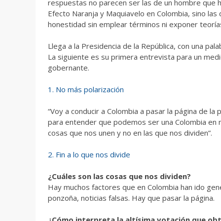
respuestas no parecen ser las de un hombre que h
Efecto Naranja y Maquiavelo en Colombia, sino las d
honestidad sin emplear términos ni exponer teoría
Llega a la Presidencia de la República, con una pal
La siguiente es su primera entrevista para un med
gobernante.
1. No más polarización
“Voy a conducir a Colombia a pasar la página de la
para entender que podemos ser una Colombia en me
cosas que nos unen y no en las que nos dividen”.
2. Fin a lo que nos divide
¿Cuáles son las cosas que nos dividen?
Hay muchos factores que en Colombia han ido gene
ponzoña, noticias falsas. Hay que pasar la página.
¿Cómo interpreta la altísima votación que ob