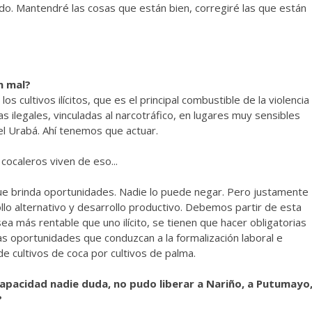
tado. Mantendré las cosas que están bien, corregiré las que están
n mal?
s cultivos ilícitos, que es el principal combustible de la violencia
 ilegales, vinculadas al narcotráfico, en lugares muy sensibles
l Urabá. Ahí tenemos que actuar.
ocaleros viven de eso...
o que brinda oportunidades. Nadie lo puede negar. Pero justamente
lo alternativo y desarrollo productivo. Debemos partir de esta
 sea más rentable que uno ilícito, se tienen que hacer obligatorias
vas oportunidades que conduzcan a la formalización laboral e
e cultivos de coca por cultivos de palma.
apacidad nadie duda, no pudo liberar a Nariño, a Putumayo
?