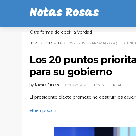
Notas Rosas
Otra forma de decir la Verdad
HOME
COLOMBIA
LOS 20 PUNTOS PRIORITARIOS QUE DEFINE
Los 20 puntos priorit
para su gobierno
by
Notas Rosas
8 YEARS AGO
13 MINUTE
READ
El presidente electo promete no destruir los acuerd
eltiempo.com