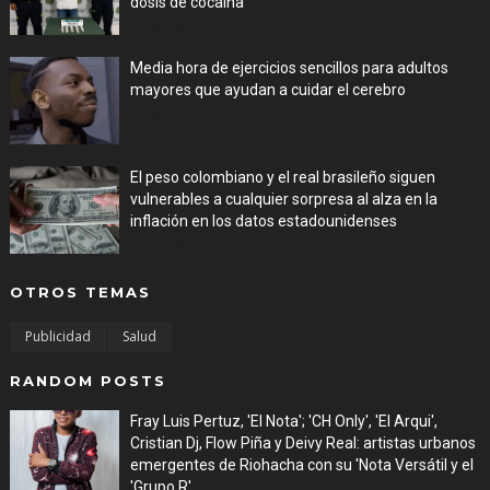
dosis de cocaína
Aug 08, 2026
Media hora de ejercicios sencillos para adultos
mayores que ayudan a cuidar el cerebro
Aug 08, 2026
El peso colombiano y el real brasileño siguen
vulnerables a cualquier sorpresa al alza en la
inflación en los datos estadounidenses
Aug 08, 2026
OTROS TEMAS
Publicidad
Salud
RANDOM POSTS
Fray Luis Pertuz, 'El Nota'; 'CH Only', 'El Arqui',
Cristian Dj, Flow Piña y Deivy Real: artistas urbanos
emergentes de Riohacha con su 'Nota Versátil y el
'Grupo R'