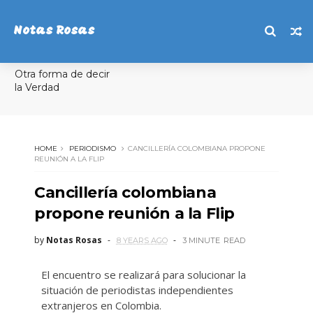
Notas Rosas
Otra forma de decir
la Verdad
HOME
PERIODISMO
CANCILLERÍA COLOMBIANA PROPONE
REUNIÓN A LA FLIP
Cancillería colombiana
propone reunión a la Flip
by
Notas Rosas
8 YEARS AGO
3 MINUTE
READ
El encuentro se realizará para solucionar la
situación de periodistas independientes
extranjeros en Colombia.