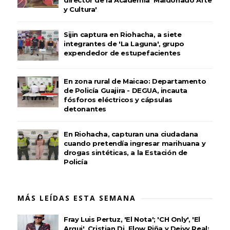
director de la Academia 'Maldonado Arte
y Cultura'
Sijin captura en Riohacha, a siete
integrantes de 'La Laguna', grupo
expendedor de estupefacientes
En zona rural de Maicao: Departamento
de Policía Guajira - DEGUA, incauta
fósforos eléctricos y cápsulas
detonantes
En Riohacha, capturan una ciudadana
cuando pretendía ingresar marihuana y
drogas sintéticas, a la Estación de
Policía
MÁS LEÍDAS ESTA SEMANA
Fray Luis Pertuz, 'El Nota'; 'CH Only', 'El
Arqui', Cristian Dj, Flow Piña y Deivy Real: