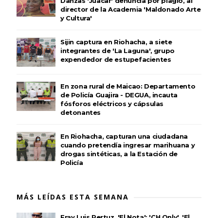
Danzas 'Juacar' denuncia por plagio, al
director de la Academia 'Maldonado Arte
y Cultura'
Sijin captura en Riohacha, a siete
integrantes de 'La Laguna', grupo
expendedor de estupefacientes
En zona rural de Maicao: Departamento
de Policía Guajira - DEGUA, incauta
fósforos eléctricos y cápsulas
detonantes
En Riohacha, capturan una ciudadana
cuando pretendía ingresar marihuana y
drogas sintéticas, a la Estación de
Policía
MÁS LEÍDAS ESTA SEMANA
Fray Luis Pertuz, 'El Nota'; 'CH Only', 'El