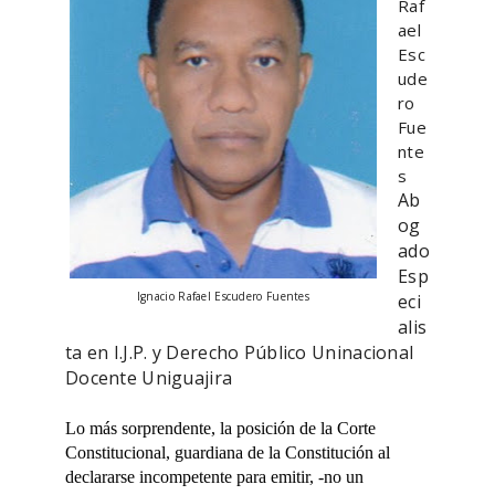
Raf
ael
Esc
ude
ro
Fue
nte
s
Ab
og
ado
Esp
Ignacio Rafael Escudero Fuentes
eci
alis
ta en I.J.P. y Derecho Público Uninacional
Docente Uniguajira
Lo más sorprendente, la posición de la Corte
Constitucional, guardiana de la Constitución al
declararse incompetente para emitir, -no un