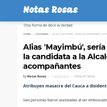
Notas Rosas
Otra forma de decir la Verdad
HOME
COLOMBIA
ALIAS 'MAYIMBÚ', SERÍA RESPONSABLE DE
Alias 'Mayimbú', serí
la candidata a la Alca
acompañantes
by
Notas Rosas
7 YEARS AGO
1 MINUTE
READ
Atribuyen masacre del Cauca a disident
Seis personas fueron asesinadas al ser emboscados