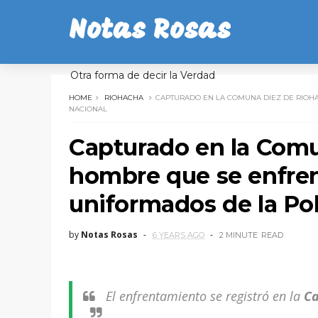
Notas Rosas
Otra forma de decir la Verdad
HOME
RIOHACHA
CAPTURADO EN LA COMUNA DIEZ DE RIOHA
NACIONAL
Capturado en la Comu
hombre que se enfren
uniformados de la Pol
by
Notas Rosas
6 YEARS AGO
2 MINUTE
READ
El enfrentamiento se registró en la
Ca