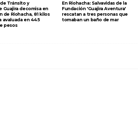
de Tránsito y
En Riohacha: Salvavidas de la
e Guajira decomisa en
Fundación 'Guajira Aventura'
ón de Riohacha, 81 kilos
rescatan a tres personas que
a avaluada en 445
tomaban un baño de mar
de pesos