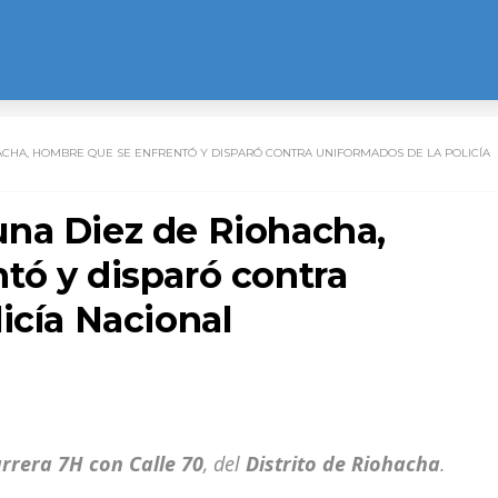
CHA, HOMBRE QUE SE ENFRENTÓ Y DISPARÓ CONTRA UNIFORMADOS DE LA POLICÍA
na Diez de Riohacha,
tó y disparó contra
icía Nacional
rrera 7H con Calle 70
, del
Distrito de Riohacha
.