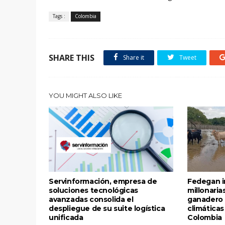
Tags :
Colombia
SHARE THIS
Share it
Tweet
YOU MIGHT ALSO LIKE
Servinformación, empresa de
Fedegan i
soluciones tecnológicas
millonaria
avanzadas consolida el
ganadero 
despliegue de su suite logística
climática
unificada
Colombia