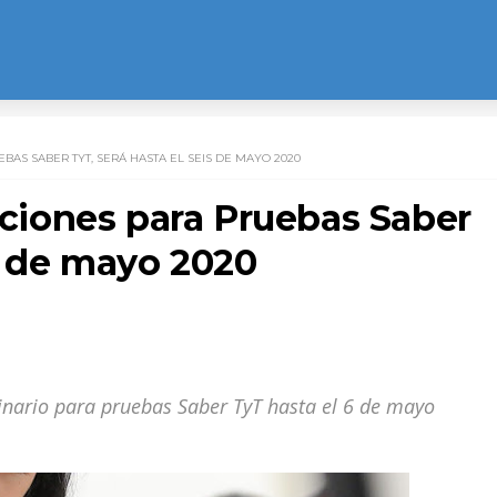
EBAS SABER TYT, SERÁ HASTA EL SEIS DE MAYO 2020
ipciones para Pruebas Saber
is de mayo 2020
dinario para pruebas Saber TyT hasta el 6 de mayo