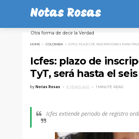
Notas Rosas
Otra forma de decir la Verdad
HOME
COLOMBIA
ICFES: PLAZO DE INSCRIPCIONES PARA PRU
Icfes: plazo de inscr
TyT, será hasta el se
by
Notas Rosas
6 YEARS AGO
1 MINUTE
READ
Icfes extiende periodo de registro or