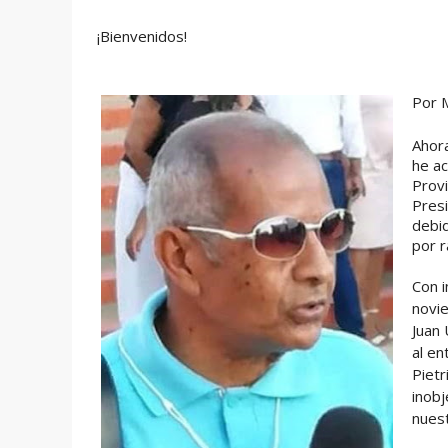
¡Bienvenidos!
Por 
Ahor
he ac
Provi
Presi
debid
por r
Con i
novie
Juan 
al e
Pietr
inobj
nuest