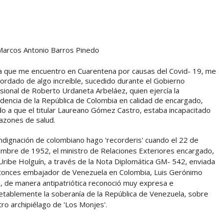
Marcos Antonio Barros Pinedo
a que me encuentro en Cuarentena por causas del Covid- 19, me
ordado de algo increíble, sucedido durante el Gobierno
sional de Roberto Urdaneta Arbeláez, quien ejercía la
dencia de la República de Colombia en calidad de encargado,
o a que el titular Laureano Gómez Castro, estaba incapacitado
azones de salud.
ndignación de colombiano hago 'recorderis' cuando el 22 de
mbre de 1952, el ministro de Relaciones Exteriores encargado,
Uribe Holguín, a través de la Nota Diplomática GM- 542, enviada
ntonces embajador de Venezuela en Colombia, Luis Gerónimo
i, de manera antipatriótica reconoció muy expresa e
etablemente la soberanía de la República de Venezuela, sobre
ro archipiélago de 'Los Monjes'.