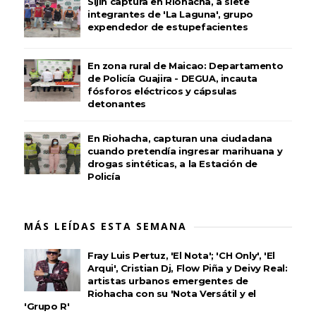
Sijin captura en Riohacha, a siete
integrantes de 'La Laguna', grupo
expendedor de estupefacientes
En zona rural de Maicao: Departamento
de Policía Guajira - DEGUA, incauta
fósforos eléctricos y cápsulas
detonantes
En Riohacha, capturan una ciudadana
cuando pretendía ingresar marihuana y
drogas sintéticas, a la Estación de
Policía
MÁS LEÍDAS ESTA SEMANA
Fray Luis Pertuz, 'El Nota'; 'CH Only', 'El
Arqui', Cristian Dj, Flow Piña y Deivy Real:
artistas urbanos emergentes de
Riohacha con su 'Nota Versátil y el
'Grupo R'