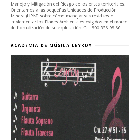
Manejo y Mitigación del Riesgo de los entes territoriales.
Orientamos a las pequeñas Unidades de Producción
Minera (UPM) sobre cómo manejar sus residuos e
implementar los Planes Ambientales exigidos en el marco
de formalización de su explotación. Cel: 300 553 98 36
ACADEMIA DE MÚSICA LEYROY