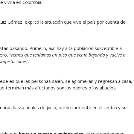
e vivirá en Colombia.
uiz Gómez, explicó la situación que vive el país por cuenta del
stán pasando. Primero, aún hay alta población susceptible al
ero, “
vemos que teníamos un pico que venía bajando y vuelve a
anifestaciones
”.
cede es que las personas salen, se aglomeran y regresan a casa,
que terminan más afectados son los padres o los abuelos.
tirán hasta finales de junio, particularmente en el centro y sur
sible que
haya un cuarto o quinto pico
, el cual será menos