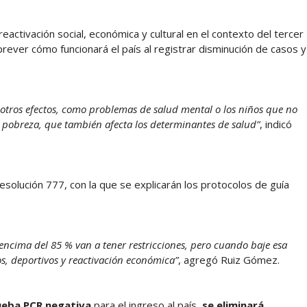
eactivación social, económica y cultural en el contexto del tercer
ever cómo funcionará el país al registrar disminución de casos y
tros efectos, como problemas de salud mental o los niños que no
e pobreza, que también afecta los determinantes de salud”
, indicó
esolución 777, con la que se explicarán los protocolos de guía
encima del 85 % van a tener restricciones, pero cuando baje esa
s, deportivos y reactivación económica”
, agregó Ruiz Gómez.
rueba PCR negativa
para el ingreso al país,
se eliminará