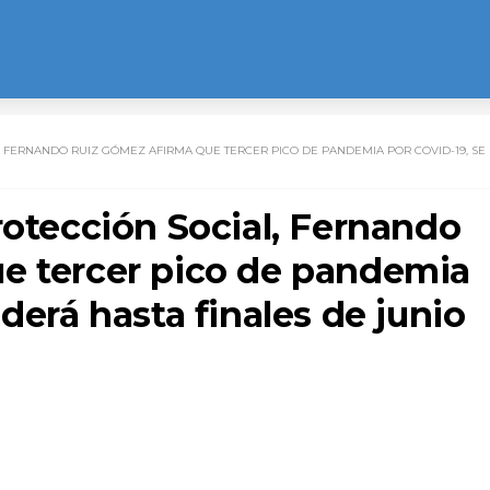
, FERNANDO RUIZ GÓMEZ AFIRMA QUE TERCER PICO DE PANDEMIA POR COVID-19, SE
rotección Social, Fernando
e tercer pico de pandemia
derá hasta finales de junio