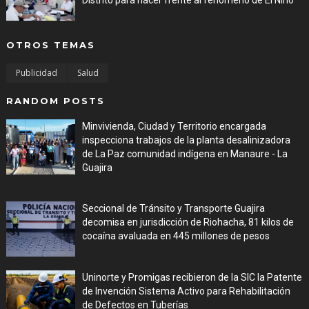
Distrito para hacer frente al fenómeno de El Niño
Aug 06, 2026
OTROS TEMAS
Publicidad
Salud
RANDOM POSTS
Minvivienda, Ciudad y Territorio encargada
inspecciona trabajos de la planta desalinizadora
de La Paz comunidad indígena en Manaure - La
Guajira
Aug 05, 2026
Seccional de Tránsito y Transporte Guajira
decomisa en jurisdicción de Riohacha, 81 kilos de
cocaína avaluada en 445 millones de pesos
Aug 05, 2026
Uninorte y Promigas recibieron de la SIC la Patente
de Invención Sistema Activo para Rehabilitación
de Defectos en Tuberías