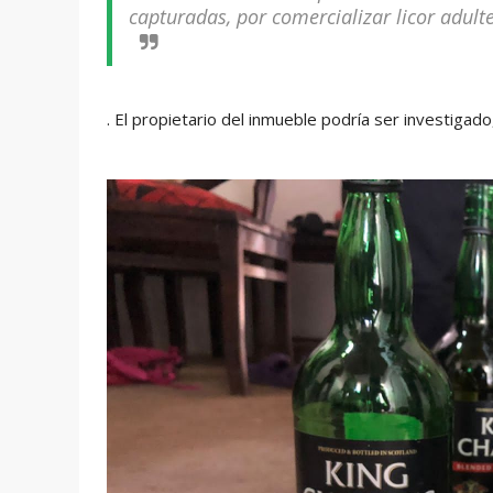
capturadas, por comercializar licor adult
. El propietario del inmueble podría ser investigad