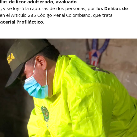
llas de licor adulterado, avaluado
s,
y se logró la capturas de dos personas, por
los Delitos de
en el Articulo 285 Código Penal Colombiano
,
que trata
terial Profiláctico
.