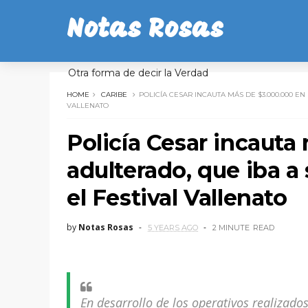
Notas Rosas
Otra forma de decir la Verdad
HOME
CARIBE
POLICÍA CESAR INCAUTA MÁS DE $3.000.000 E
VALLENATO
Policía Cesar incauta
adulterado, que iba a
el Festival Vallenato
by
Notas Rosas
5 YEARS AGO
2 MINUTE
READ
En desarrollo de los operativos realizado