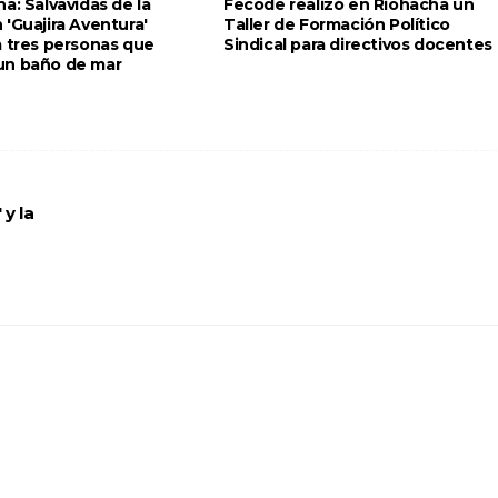
a: Salvavidas de la
Fecode realizó en Riohacha un
'Guajira Aventura'
Taller de Formación Político
a tres personas que
Sindical para directivos docentes
un baño de mar
 y la