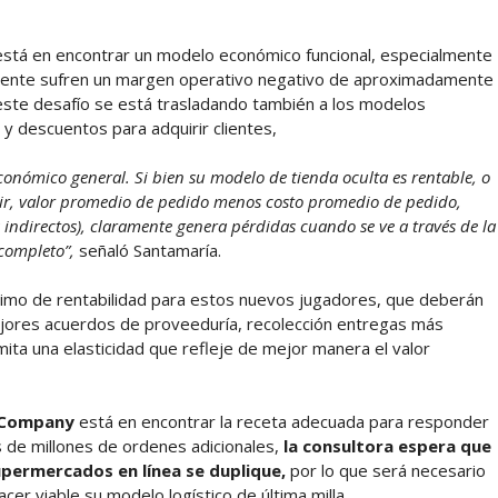
 está en encontrar un modelo económico funcional, especialmente
lmente sufren un margen operativo negativo de aproximadamente
este desafío se está trasladando también a los modelos
y descuentos para adquirir clientes,
onómico general. Si bien su modelo de tienda oculta es rentable, o
decir, valor promedio de pedido menos costo promedio de pedido,
s indirectos), claramente genera pérdidas cuando se ve a través de la
 completo”,
señaló Santamaría.
ónimo de rentabilidad para estos nuevos jugadores, que deberán
ejores acuerdos de proveeduría, recolección entregas más
ita una elasticidad que refleje de mejor manera el valor
 Company
está en encontrar la receta adecuada para responder
 de millones de ordenes adicionales,
la consultora espera que
permercados en línea se duplique,
por lo que será necesario
er viable su modelo logístico de última milla