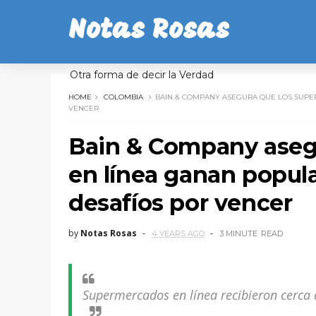
Notas Rosas
Otra forma de decir la Verdad
HOME
COLOMBIA
BAIN & COMPANY ASEGURA QUE LOS SUPE
VENCER
Bain & Company aseg
en línea ganan popula
desafíos por vencer
by
Notas Rosas
4 YEARS AGO
3 MINUTE
READ
Supermercados en línea recibieron cerca 