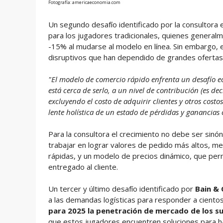
Fotografía: americaeconomia.com
Un segundo desafío identificado por la consultora
para los jugadores tradicionales, quienes genera
-15% al mudarse al modelo en línea. Sin embargo, 
disruptivos que han dependido de grandes ofertas 
"El modelo de comercio rápido enfrenta un desafío ec
está cerca de serlo, a un nivel de contribución (es 
excluyendo el costo de adquirir clientes y otros costo
lente holística de un estado de pérdidas y ganancias
Para la consultora el crecimiento no debe ser sin
trabajar en lograr valores de pedido más altos, m
rápidas, y un modelo de precios dinámico, que perm
entregado al cliente.
Un tercer y último desafío identificado por
Bain &
a las demandas logísticas para responder a cientos
para 2025 la penetración de mercado de los su
que estos jugadores encuentren soluciones para hac