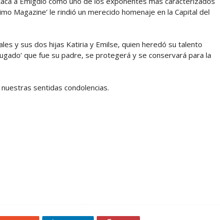
destaca a Emigdio como uno de los exponentes más caracterizados
timo Magazine’ le rindió un merecido homenaje en la Capital del
les y sus dos hijas Katiria y Emilse, quien heredó su talento
 fugado’ que fue su padre, se protegerá y se conservará para la
r nuestras sentidas condolencias.