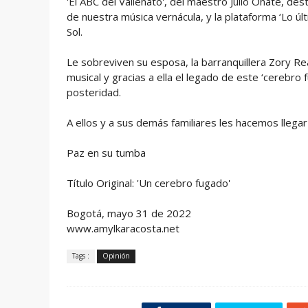
'El ABC del Vallenato', del maestro Julio Oñate, 
de nuestra música vernácula, y la plataforma ‘Lo úl
Sol.
Le sobreviven su esposa, la barranquillera Zory Rea
musical y gracias a ella el legado de este ‘cerebro
posteridad.
A ellos y a sus demás familiares les hacemos llega
Paz en su tumba
Título Original: 'Un cerebro fugado'
Bogotá, mayo 31 de 2022
www.amylkaracosta.net
Tags :
Opinión