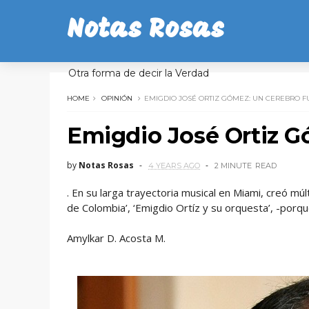
Notas Rosas
Otra forma de decir la Verdad
HOME
OPINIÓN
EMIGDIO JOSÉ ORTIZ GÓMEZ: UN CEREBRO 
Emigdio José Ortiz G
by
Notas Rosas
4 YEARS AGO
2 MINUTE
READ
. En su larga trayectoria musical en Miami, creó mú
de Colombia’, ‘Emigdio Ortíz y su orquesta’, -porqu
Amylkar D. Acosta M.