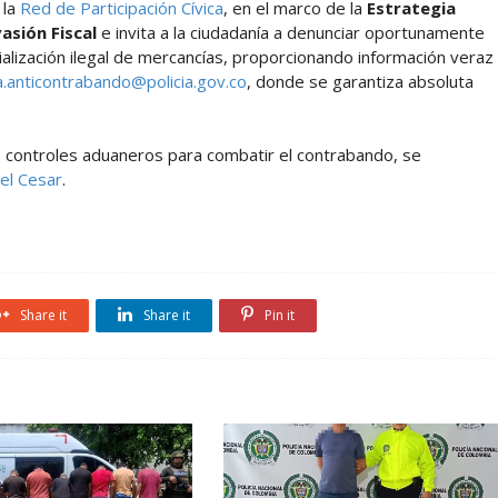
 la
Red de Participación Cívica
, en el marco de la
Estrategia
asión Fiscal
e invita a la ciudadanía a denunciar oportunamente
ialización ilegal de mercancías, proporcionando información veraz
a.anticontrabando@policia.gov.co
, donde se garantiza absoluta
 controles aduaneros para combatir el contrabando, se
el Cesar
.
Share it
Share it
Pin it