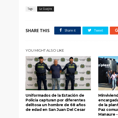
Tags :
La Guajira
SHARE THIS
Share it
Tweet
YOU MIGHT ALSO LIKE
Uniformados de la Estación de
Minviviend
Policía capturan por diferentes
encargada
delitosa un hombre de 68 años
de la plan
de edad en San Juan Del Cesar
Paz comun
Manaure - 