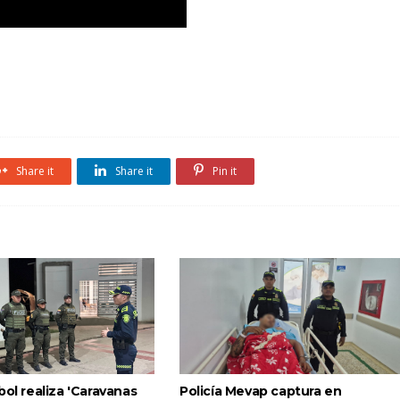
Share it
Share it
Pin it
bol realiza 'Caravanas
Policía Mevap captura en