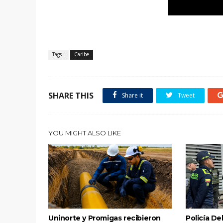
Tags :
Caribe
SHARE THIS
Share it
Tweet
YOU MIGHT ALSO LIKE
Uninorte y Promigas recibieron
Policía De