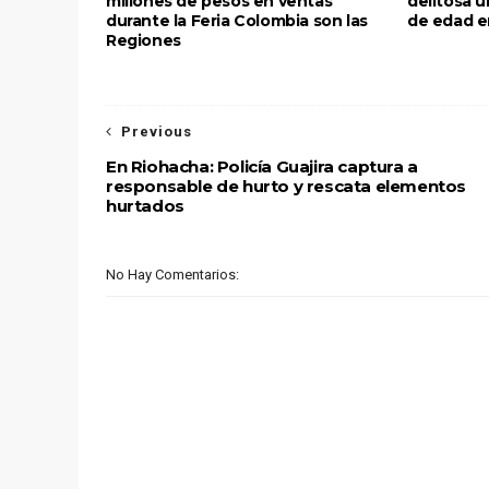
millones de pesos en ventas
delitosa 
durante la Feria Colombia son las
de edad e
Regiones
Previous
En Riohacha: Policía Guajira captura a
responsable de hurto y rescata elementos
hurtados
No Hay Comentarios: