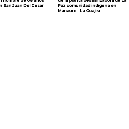
un hombre de 68 años
de la planta desalinizadora de La
n San Juan Del Cesar
Paz comunidad indígena en
Manaure - La Guajira