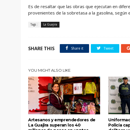
Es de resaltar que las obras que ejecutan en difer
provenientes de la sobretasa a la gasolina, según e
Tags :
La Guajira
SHARE THIS
Share it
Tweet
YOU MIGHT ALSO LIKE
Artesanos y emprendedores de
Uniformad
La Guajira superan los 40
Policía ca