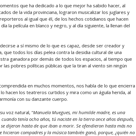
momentos que ha dedicado a lo que mejor ha sabido hacer, al
dos de la vida provinciana, lograron musicalizar los juglares y
reporteros al igual que él, de los hechos cotidianos que hacen
ía la película en blanco y negro, y al día siguiente, la llenan del
 decirse a sí mismo de lo que es capaz, desde ser creador y
, que todos los días pelea contra la desidia cultural de una
uestra ganadora por demás de todos los espacios, al tiempo que
r las pobres políticas públicas que la tiran al viento sin ningún
incomprendida en muchos momentos, nos habla de lo que encierra
o hacen los teatreros curtidos y mira como un águila herida, al
armonía con su danzante cuerpo.
u voz natural, “
Manuela Muegues, mi humilde madre, es una
, cuando tenía ocho años, tú naciste en la tierra once años después,
 se dijeron hasta de que iban a morir. Se ofendieron hasta más no
 se hicieron compadres y la música también ganó, porque, ¿quién no