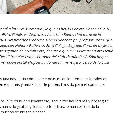
nal a las 'Tres Avemarías', lo que es hoy la Carrera 12 con calle 16,
 Elvira Gutiérrez Céspedes y Albertina Baute. Una parte de la
esús, del profesor Francisco Molina Sánchez y el profesor Pedro, que
casado con Nohora Gutiérrez. En el Colegio Sagrado Corazón de Jesús,
asta segundo de bachillerato, debido a que mi madre de crianza tení
 Decidí trabajar como cobrador del club Hernández & Sánchez; en
istración Postal (Adpostal), donde fui mensajero, cerca de la casa
s una novelería como suele ocurrir con los temas culturales en
en espumas y hasta color le ponen. Ha sido para él como una
re, que es bueno levantarse, sacudirse las rodillas y proseguir.
han sido gratas y llenas de fe, otras, le han cercenado la
e muchos se niegan a hacer.