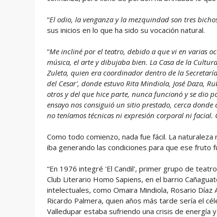
“
El odio, la venganza y la mezquindad son tres bich
sus inicios en lo que ha sido su vocación natural.
“
Me incliné por el teatro, debido a que vi en varias 
música, el arte y dibujaba bien. La Casa de la Cultur
Zuleta, quien era coordinador dentro de la Secretarí
del Cesar', donde estuvo Rita Mindiola, José Daza, R
otros y del que hice parte, nunca funcionó y se dio po
ensayo nos consiguió un sitio prestado, cerca donde q
no teníamos técnicas ni expresión corporal ni facial. 
Como todo comienzo, nada fue fácil. La naturaleza 
iba generando las condiciones para que ese fruto f
“En 1976 integré 'El Candil', primer grupo de tea
Club Literario Homo Sapiens, en el barrio Cañaguat
intelectuales, como Omaira Mindiola, Rosario Díaz A
Ricardo Palmera, quien años más tarde sería el céle
Valledupar estaba sufriendo una crisis de energía y