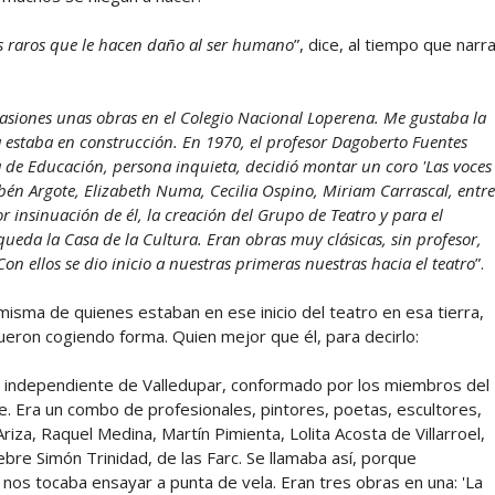
os raros que le hacen daño al ser humano
”, dice, al tiempo que narr
ocasiones unas obras en el Colegio Nacional Loperena. Me gustaba la
a estaba en construcción. En 1970, el profesor Dagoberto Fuentes
a de Educación, persona inquieta, decidió montar un coro 'Las voces
ubén Argote, Elizabeth Numa, Cecilia Ospino, Miriam Carrascal, entre
r insinuación de él, la creación del Grupo de Teatro y para el
ueda la Casa de la Cultura. Eran obras muy clásicas, sin profesor,
Con ellos se dio inicio a nuestras primeras nuestras hacia el teatro
”.
misma de quienes estaban en ese inicio del teatro en esa tierra,
ueron cogiendo forma. Quien mejor que él, para decirlo:
tro independiente de Valledupar, conformado por los miembros del
e. Era un combo de profesionales, pintores, poetas, escultores,
riza, Raquel Medina, Martín Pimienta, Lolita Acosta de Villarroel,
bre Simón Trinidad, de las Farc. Se llamaba así, porque
 nos tocaba ensayar a punta de vela. Eran tres obras en una: 'La