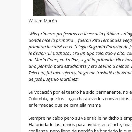
William Morón
“
Mis primeras profesoras en la escuela pública, - diago
donde hice la primaria -, fueron Rita Fernández Vega,
primaria la cursé en el Colegio Sagrado Corazón de J
le decían 'El Cachaco'. Era un tipo colorado y alto, 
de Mario Cotes, en La Paz, seguí la primaria. Hice h
una pensión para estudiantes y eso se vino a menos.
Telecom, fui mensajero y luego me trasladé a la Admin
de José Eugenio Martínez
”.
Su vocación por el teatro ha sido permanente, no e
Colombia, que los cogen hasta verlos convertidos 
enfermedad que se cura ella misma.
Siempre ha caído pero su valentía le ha dicho siemp
Ha brindado las manos para ayudar en el arte, unas 
confianza, pero lleno de perdón ha brindado lo qu