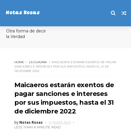
Notas Rosas
Otra forma de decir
la Verdad
HOME
LA GUAJIRA
MAICAEROS ESTARÁN EXENTOS DE PAGAR
SANCIONES E INTERESES POR SUS IMPUESTOS, HASTA EL 31 DE
DICIEMBRE 2022
Maicaeros estarán exentos de
pagar sanciones e intereses
por sus impuestos, hasta el 31
de diciembre 2022
by
Notas Rosas
4 YEARS AGO
LESS THAN A MINUTE
READ