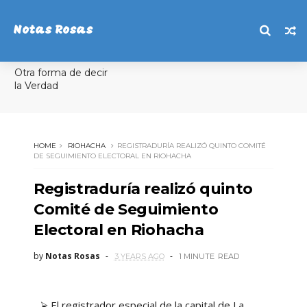
Notas Rosas
Otra forma de decir
la Verdad
HOME
RIOHACHA
REGISTRADURÍA REALIZÓ QUINTO COMITÉ
DE SEGUIMIENTO ELECTORAL EN RIOHACHA
Registraduría realizó quinto
Comité de Seguimiento
Electoral en Riohacha
by
Notas Rosas
3 YEARS AGO
1 MINUTE
READ
⮚ El registrador especial de la capital de La