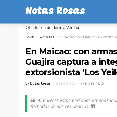
Notas Rosas
Otra forma de decir la Verdad
HOME
LA GUAJIRA
EN MAICAO: CON ARMAS Y MUNICIONES, PO
En Maicao: con armas
Guajira captura a int
extorsionista 'Los Yei
by
Notas Rosas
3 YEARS AGO
1 MINUTE
READ
Al parecer estas personas amenazaban
fachadas de sus residencias