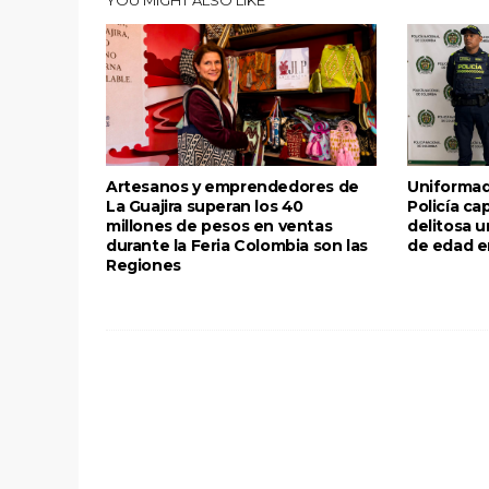
YOU MIGHT ALSO LIKE
Artesanos y emprendedores de
Uniformad
La Guajira superan los 40
Policía ca
millones de pesos en ventas
delitosa 
durante la Feria Colombia son las
de edad e
Regiones