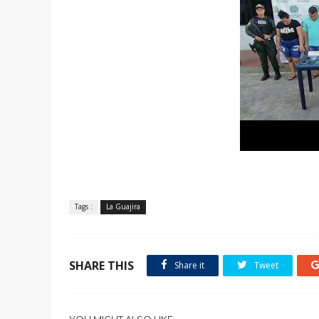
Tags :
La Guajira
SHARE THIS
Share it
Tweet