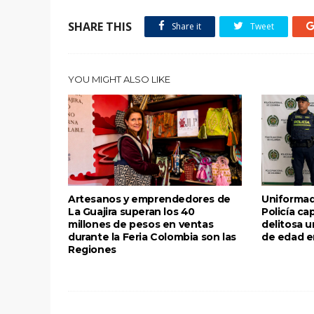
SHARE THIS
Share it
Tweet
YOU MIGHT ALSO LIKE
Artesanos y emprendedores de
Uniformad
La Guajira superan los 40
Policía ca
millones de pesos en ventas
delitosa 
durante la Feria Colombia son las
de edad e
Regiones