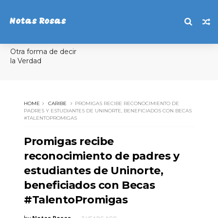
Notas Rosas
Otra forma de decir
la Verdad
HOME
CARIBE
PROMIGAS RECIBE RECONOCIMIENTO DE
PADRES Y ESTUDIANTES DE UNINORTE, BENEFICIADOS CON BECAS
#TALENTOPROMIGAS
Promigas recibe
reconocimiento de padres y
estudiantes de Uninorte,
beneficiados con Becas
#TalentoPromigas