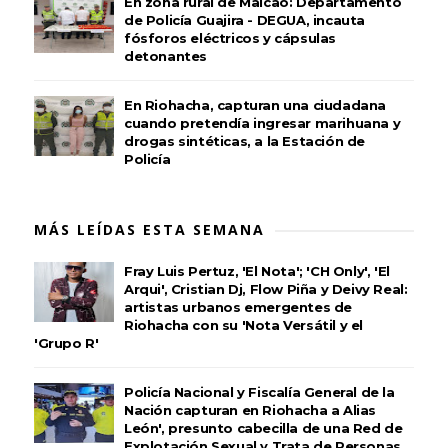
En zona rural de Maicao: Departamento
de Policía Guajira - DEGUA, incauta
fósforos eléctricos y cápsulas
detonantes
En Riohacha, capturan una ciudadana
cuando pretendía ingresar marihuana y
drogas sintéticas, a la Estación de
Policía
MÁS LEÍDAS ESTA SEMANA
Fray Luis Pertuz, 'El Nota'; 'CH Only', 'El
Arqui', Cristian Dj, Flow Piña y Deivy Real:
artistas urbanos emergentes de
Riohacha con su 'Nota Versátil y el
'Grupo R'
Policía Nacional y Fiscalía General de la
Nación capturan en Riohacha a Alias
León', presunto cabecilla de una Red de
Explotación Sexual y Trata de Personas