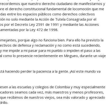
do recordemos que nuestro derecho ciudadano de manifestarnos y
re el derecho constitucional fundamental de locomoción que me
radas entre los espacios públicos como derechos colectivos
cción no solo mediante la Acción de Tutela Consagrada por el
tros por el Decreto Ley 2591 de 1991 y mediante las Acciones
eglamentadas por la Ley 472 de 1998.
ejantes, porque algo no funciona bien. Para ello ha previsto la
fectivos de defensa y reclamación y no como está sucediendo,
ra y me impide a mi pasar para mi pueblo o impiden el paso a las
tal como lo presencie recientemente en Mingueo, durante un viaje
tá haciendo perder la paciencia a la gente. ¡Así este mundo va
resen a las escuelas y colegios de Colombia y muy especialmente
 educadores seamos cada vez, más maestros y menos profesores,
 que recibimos de nuestros viejos, sea más valorado y apreciado
rillo.