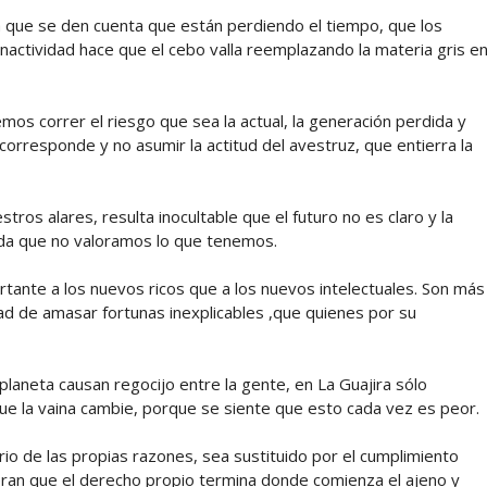
a que se den cuenta que están perdiendo el tiempo, que los
inactividad hace que el cebo valla reemplazando la materia gris e
os correr el riesgo que sea la actual, la generación perdida y
orresponde y no asumir la actitud del avestruz, que entierra la
tros alares, resulta inocultable que el futuro no es claro y la
ida que no valoramos lo que tenemos.
ortante a los nuevos ricos que a los nuevos intelectuales. Son más
ad de amasar fortunas inexplicables ,que quienes por su
planeta causan regocijo entre la gente, en La Guajira sólo
ue la vaina cambie, porque se siente que esto cada vez es peor.
rio de las propias razones, sea sustituido por el cumplimiento
mperan que el derecho propio termina donde comienza el ajeno y