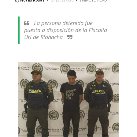
by
Notas Rosas
3 YEARS AGO
1 MINUTE
READ
La persona detenida fue
puesta a disposición de la Fiscalía
Uri de Riohacha