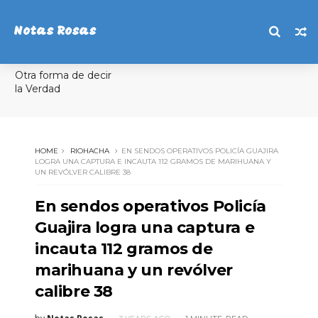
Notas Rosas
Otra forma de decir
la Verdad
HOME
RIOHACHA
EN SENDOS OPERATIVOS POLICÍA GUAJIRA
LOGRA UNA CAPTURA E INCAUTA 112 GRAMOS DE MARIHUANA Y
UN REVÓLVER CALIBRE 38
En sendos operativos Policía
Guajira logra una captura e
incauta 112 gramos de
marihuana y un revólver
calibre 38